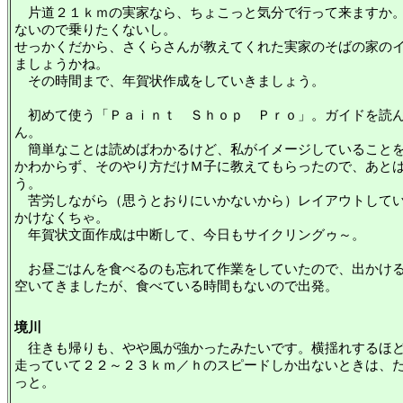
片道２１ｋｍの実家なら、ちょこっと気分で行って来ますか。
ないので乗りたくないし。
せっかくだから、さくらさんが教えてくれた実家のそばの家の
ましょうかね。
その時間まで、年賀状作成をしていきましょう。
初めて使う「Ｐａｉｎｔ Ｓｈｏｐ Ｐｒｏ」。ガイドを読ん
ん。
簡単なことは読めばわかるけど、私がイメージしていることを
かわからず、そのやり方だけＭ子に教えてもらったので、あと
う。
苦労しながら（思うとおりにいかないから）レイアウトしてい
かけなくちゃ。
年賀状文面作成は中断して、今日もサイクリングゥ～。
お昼ごはんを食べるのも忘れて作業をしていたので、出かける
空いてきましたが、食べている時間もないので出発。
境川
往きも帰りも、やや風が強かったみたいです。横揺れするほど
走っていて２２～２３ｋｍ／ｈのスピードしか出ないときは、
っと。