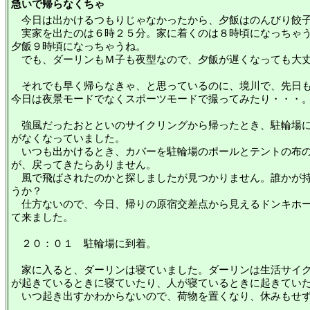
急いで帰らなくちゃ
今日は出かけるつもりじゃなかったから、夕飯はのんびり餃子
実家を出たのは６時２５分。家に着くのは８時頃になっちゃう
夕飯９時頃になっちゃうね。
でも、ダーリンもＭ子も夜型なので、夕飯が遅くなっても大
それでも早く帰らなきゃ、と思っているのに、境川で、先日も
今日は夜景モードでなくスポーツモードで撮ってみたり・・・
強風だったおとといのサイクリングから帰ったとき、駐輪場に
がなくなっていました。
いつも出かけるとき、カバーを駐輪場のポールとテントの布の
が、戻ってきたらありません。
風で飛ばされたのかと探しましたが見つかりません。誰かが持
うか？
仕方ないので、今日、帰りの原宿交差点から見えるドンキホー
て来ました。
２０：０１ 駐輪場に到着。
家に入ると、ダーリンは寝ていました。ダーリンは生活サイク
が起きているときに寝ていたり、人が寝ているときに起きてい
いつ起き出すかわからないので、荷物を置くなり、休みもせず