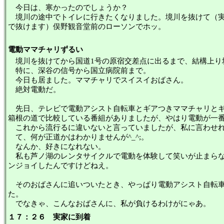
今日は、寒かったのでしょうか？
境川の途中でトイレに行きたくなりました。境川を抜けて（実
で抜けます）俣野観音堂前のローソンでホッ。
電動ママチャリずるい
境川を抜けてから国道1号の原宿交差点に出るまで、結構上り
特に、深谷の信号から国立病院前まで。
今日も居ました。ママチャリでスイスイおばさん。
絶対電動だ。
先日、テレビで電動アシスト自転車とギアつきママチャリとギ
箱根の道で比較している番組がありましたが、やはり電動が一
これから流行るに違いないと言っていましたが、私に言わせれ
て、何が正道かはわかりませんが^_^;。
なんか、好きになれない。
私も芦ノ湖のレンタサイクルで電動を体験して笑いが止まらな
ンジョイしたんですけどねえ。
そのおばさんに追いついたとき、やっぱり電動アシスト自転車
た。
でなきゃ、こんなおばさんに、私が負けるわけがにゃあ。
１７：２６ 実家に到着