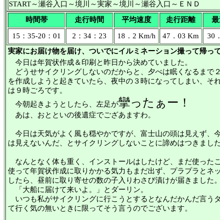
START～瀬谷入口～境川～実家～境川～瀬谷入口～ＥＮＤ
時間帯
走行時間
平均速度
走行距離
最
15：35-20：01
2：34：23
18．2 Km/h
47．03 Km
30．
実家にお届け物を届け、ついでにイルミネーション撮って帰っ
今日は年賀状作成＆印刷と昨日から決めていました。
どうせサイクリングしないのだからと、夕べは眠くなるまで２
を作成しようと起きていたら、夜中の３時になってしまい、そ
は９時ごろです。
攣ったぁー！
今朝起きようとしたら、左足が
あは、おとといの後遺症でござあますわ。
今日は天気がよく風も穏やかですが、富士山の頭は見えず、今
は見えないんだ、とサイクリングしないことに諦めはつきまし
なんとなく体も重く、インストールはしたけど、まだ使ったこ
使って年賀状作成に取りかかる気力もまだ出ず、プラプラとネ
したら、昼前に取り寄せの数の子入りわさび漬けが届きました
「大船に届けて来いよ。」とダーリン。
いつも私がサイクリングに行こうとするとなんだかんだ言うダ
て行く気の無いときに限ってそう言うのでございます。