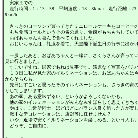
実家までの
走行時間：1：13：58 平均速度：18．8km/h 走行距離：23
9km/h
さっきのローソンで買ってきたミニロールケーキをコーヒーの
もち食感ロールというその名の通り、食感がもちもちしていて
おばあちゃんも喜んで食べてくれました。
おじいちゃんは、礼服を着て、天皇陛下誕生日の行事に出か
一服したあと、おばあちゃんと一緒に、さくらさんが言ってい
見に行きました。
すごいですね。民家であれは見事です。遠慮なく写真をバチ
１３日に私が見た家のイルミネーションは、おばあちゃんは今
からそちらも。
先日はすごいと思ったそのイルミネーションも、さっきの家の
りしてしまいます。
あの家、ある意味ずるい、というかよろしくないかも。
他の家のイルミネーションがみんなみすぼらしく思えてきち
やはり、ご近所同士、ほどほどにバランス良く飾った方が楽し
派手なデコレーションは、店舗等に任せません？
いや、近場で安くイルミネーションを楽しめる、という人もい
どうぞ、ご自由に。