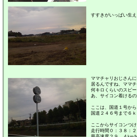
すすきがいっぱい生え
ママチャリおじさんに
居るんですね、ママチ
何キロくらいのスピー
あ、サイコン着けるの
ここは、国道１号から
国道２４６号まで６ｋ
ここからサイコンつけ
走行時間０：３８：２
最高速度２９．４km/