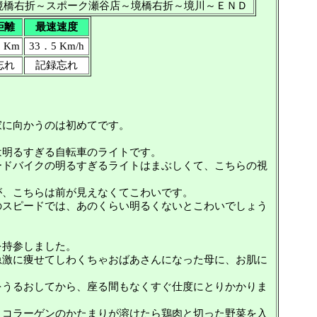
～境橋右折～スポーク瀬谷店～境橋右折～境川～ＥＮＤ
距離
最速速度
 Km
33．5 Km/h
忘れ
記録忘れ
家に向かうのは初めてです。
は明るすぎる自転車のライトです。
ードバイクの明るすぎるライトはまぶしくて、こちらの視
が、こちらは前が見えなくてこわいです。
のスピードでは、あのくらい明るくないとこわいでしょう
を持参しました。
急激に痩せてしわくちゃおばあさんになった母に、お肌に
をうるおしてから、座る間もなくすぐ仕度にとりかかりま
、コラーゲンのかたまりが溶けたら鶏肉と切った野菜を入