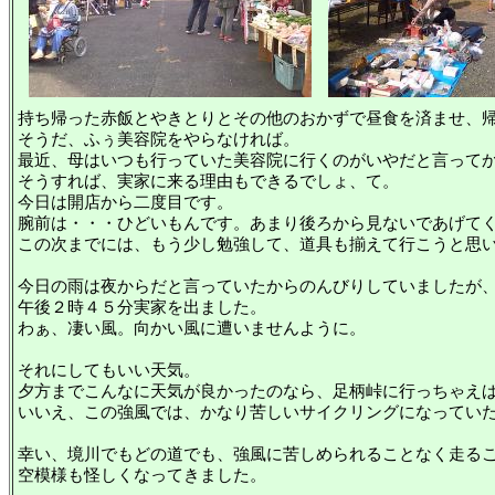
持ち帰った赤飯とやきとりとその他のおかずで昼食を済ませ、
そうだ、ふぅ美容院をやらなければ。
最近、母はいつも行っていた美容院に行くのがいやだと言って
そうすれば、実家に来る理由もできるでしょ、て。
今日は開店から二度目です。
腕前は・・・ひどいもんです。あまり後ろから見ないであげて
この次までには、もう少し勉強して、道具も揃えて行こうと思
今日の雨は夜からだと言っていたからのんびりしていましたが
午後２時４５分実家を出ました。
わぁ、凄い風。向かい風に遭いませんように。
それにしてもいい天気。
夕方までこんなに天気が良かったのなら、足柄峠に行っちゃえ
いいえ、この強風では、かなり苦しいサイクリングになってい
幸い、境川でもどの道でも、強風に苦しめられることなく走る
空模様も怪しくなってきました。