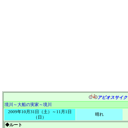
アビオスサイク
境川～大船の実家～境川
2009年10月31日（土）～11月1日
晴れ
（日）
◆ルート