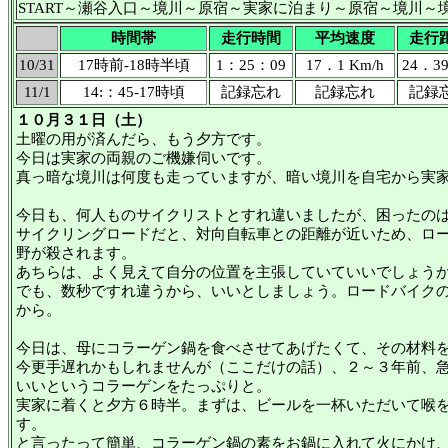
START～瀬谷入口～境川～原宿～実家に泊まり～原宿～境川
時間帯
走行時間
平均速度
走行
10/31
17時前-18時半頃
1：25：09
17．1 Km/h
24．39
11/1
14:：45-17時頃
記録忘れ
記録忘れ
記録
１０月３１日（土）
土曜の用が済んだら、もう夕方です。
今日は実家の両親のご機嫌伺いです。
真っ暗な境川は何度も走っていますが、暗い境川を自宅から実
今日も、何人ものサイクリストとすれ違いましたが、困ったの
サイクリングロードだと、対向自転車との距離が近いため、ロ
野が殺されます。
あちらは、よく見えて自分の位置を主張していていいでしょう
でも、数秒ですれ違うから、いいとしましょう。ロードバイク
から。
今日は、母にコラーゲン鍋を食べさせてあげたくて、その材料
今更手遅れかもしれませんが（ここだけの話）、２～３年前、
いいというコラーゲンをたっぷりと。
実家に着くと夕方６時半。まずは、ビールを一杯いただいて喉
す。
と言ったって簡単、コラーゲン鍋の素をお鍋に入れて火にかけ