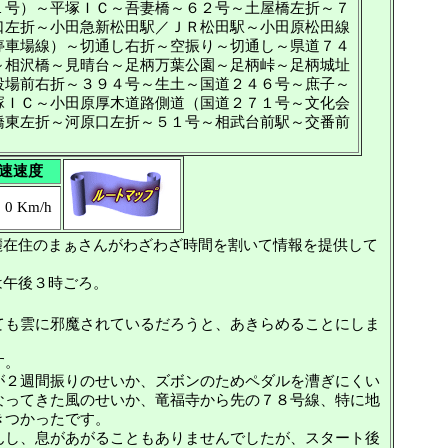
７１号）～平塚ＩＣ～吾妻橋～６２号～土屋橋左折～７
口左折～小田急新松田駅／ＪＲ松田駅～小田原松田線
停車場線）～切通し右折～空振り～切通し～県道７４
～相沢橋～見晴台～足柄万葉公園～足柄峠～足柄城址
役場前右折～３９４号～生土～国道２４６号～庶子～
塚ＩＣ～小田原厚木道路側道（国道２７１号～文化会
橋東左折～河原口左折～５１号～相武台前駅～交番前
速速度
0 Km/h
在住のまぁさんがわざわざ時間を割いて情報を提供して
午後３時ごろ。
ても雲に邪魔されているだろうと、あきらめることにしま
す。
が２週間振りのせいか、ズボンのためペダルを漕ぎにくい
なってきた風のせいか、竜福寺から先の７８号線、特に地
きつかったです。
んし、息があがることもありませんでしたが、スタート後