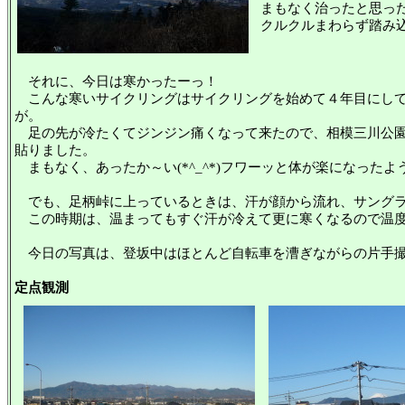
まもなく治ったと思った
クルクルまわらず踏み
それに、今日は寒かったーっ！
こんな寒いサイクリングはサイクリングを始めて４年目にして
が。
足の先が冷たくてジンジン痛くなって来たので、相模三川公園
貼りました。
まもなく、あったか～い(*^_^*)フワーッと体が楽になったよ
でも、足柄峠に上っているときは、汗が顔から流れ、サングラ
この時期は、温まってもすぐ汗が冷えて更に寒くなるので温度
今日の写真は、登坂中はほとんど自転車を漕ぎながらの片手
定点観測