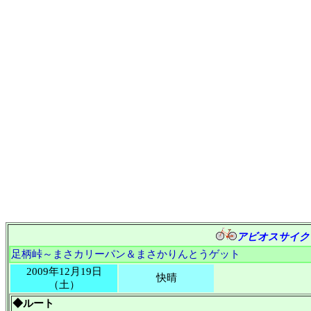
アビオスサイク
足柄峠～まさカリーパン＆まさかりんとうゲット
2009年12月19日
快晴
（土）
◆ルート