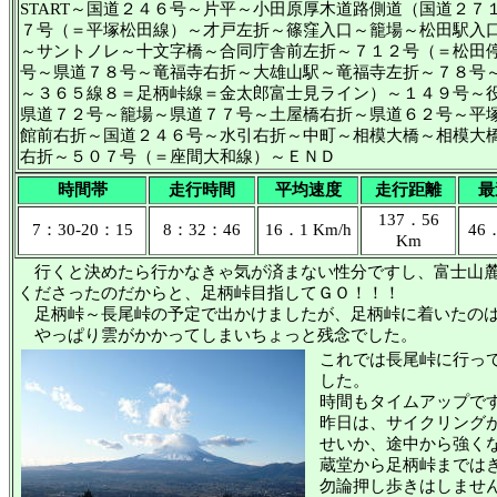
START～国道２４６号～片平～小田原厚木道路側道（国道２
７号（＝平塚松田線）～才戸左折～篠窪入口～籠場～松田駅入
～サントノレ～十文字橋～合同庁舎前左折～７１２号（＝松田
号～県道７８号～竜福寺右折～大雄山駅～竜福寺左折～７８号
～３６５線８＝足柄峠線＝金太郎富士見ライン）～１４９号～
県道７２号～籠場～県道７７号～土屋橋右折～県道６２号～平
館前右折～国道２４６号～水引右折～中町～相模大橋～相模大
右折～５０７号（＝座間大和線）～ＥＮＤ
時間帯
走行時間
平均速度
走行距離
最
137．56
7：30-20：15
8：32：46
16．1 Km/h
46．
Km
行くと決めたら行かなきゃ気が済まない性分ですし、富士山麓
くださったのだからと、足柄峠目指してＧＯ！！！
足柄峠～長尾峠の予定で出かけましたが、足柄峠に着いたのは
やっぱり雲がかかってしまいちょっと残念でした。
これでは長尾峠に行っ
した。
時間もタイムアップで
昨日は、サイクリング
せいか、途中から強く
蔵堂から足柄峠までは
勿論押し歩きはしませ