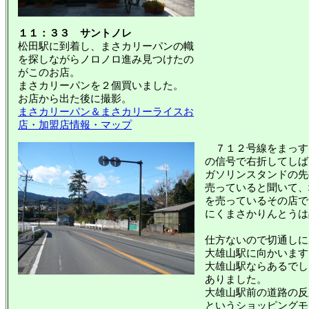
１１：３３ サントノレ
松田駅に到着し、まさカリーパンの幟
を探しながらノロノロ進み見つけたの
がこのお店。
まさカリーパンを２個買いました。
お店から出た後に撮影。
まさカリーパン＆まさカリーライスお
店・加盟店情報・マップ
７１２号線をまっす
の信号で右折してしば
ガソリンスタンドの先
売っていると聞いて、
を売っているその店で
にくまさかりんとうは
仕方ないので切通しに
大雄山駅に向かいます
大雄山駅ならあるでし
ありました。
大雄山駅前の道路の反
というショッピングモ