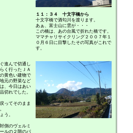
１１：３４ 十文字橋から
十文字橋で酒匂川を渡ります。
あぁ、富士山に雲が・・・
この橋は、あの台風で折れた橋です。
ママチャリサイクリング２００７年１
０月６日に目撃したその写真がこれで
す。
ぐ進んで切通し
らく行ったＪＡ
の黄色い建物で
地元の野菜など
は、今日はあい
品切れでした。
戻ってそのまま
。
ょう。
対側のヴェルミ
ールの２階のパ