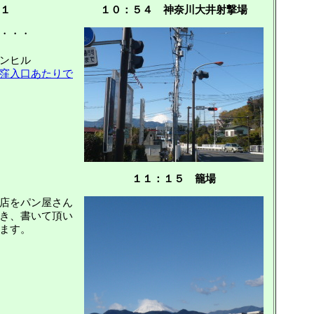
１
１０：５４ 神奈川大井射撃場
・・・
ンヒル
窪入口あたりで
１１：１５ 籠場
店をパン屋さん
き、書いて頂い
ます。