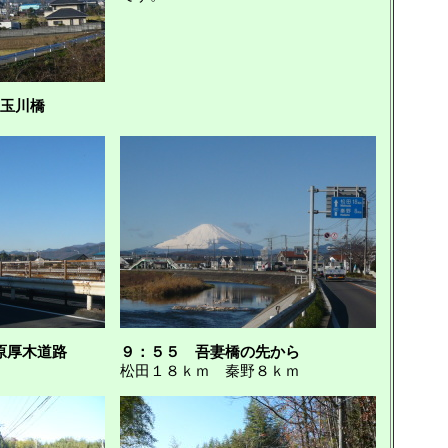
玉川橋
原厚木道路
９：５５ 吾妻橋の先から
松田１８ｋｍ 秦野８ｋｍ